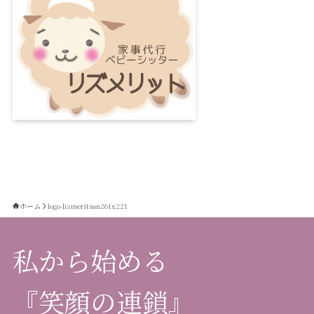
ホーム
logo-lizmeritsan261x221
私から始める
『笑顔の連鎖』